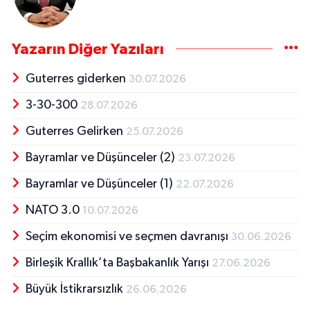
Yazarın Diğer Yazıları
Guterres giderken
30.07.2026
3-30-300
28.07.2026
Guterres Gelirken
25.07.2026
Bayramlar ve Düşünceler (2)
23.07.2026
Bayramlar ve Düşünceler (1)
22.07.2026
NATO 3.0
10.07.2026
Seçim ekonomisi ve seçmen davranışı
30.06.2026
Birleşik Krallık’ta Başbakanlık Yarışı
27.06.2026
Büyük İstikrarsızlık
26.06.2026