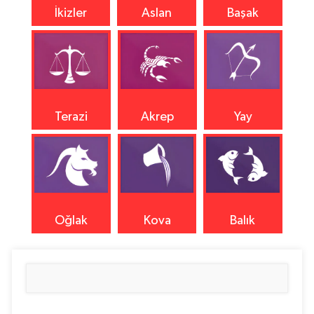
İkizler
Aslan
Başak
Terazi
Akrep
Yay
Oğlak
Kova
Balık