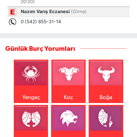
Günlük Burç Yorumları
Yengeç
Koç
Boğa