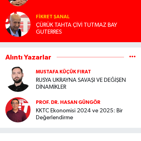
FIKRET ŞANAL
ÇÜRÜK TAHTA ÇİVİ TUTMAZ BAY
GUTERRES
Alıntı Yazarlar
MUSTAFA KÜÇÜK FIRAT
RUSYA UKRAYNA SAVAŞI VE DEĞİŞEN
DİNAMİKLER
PROF. DR. HASAN GÜNGÖR
KKTC Ekonomisi 2024 ve 2025: Bir
Değerlendirme