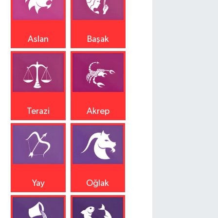
Aslan
Başak
Terazi
Akrep
Yay
Oğlak