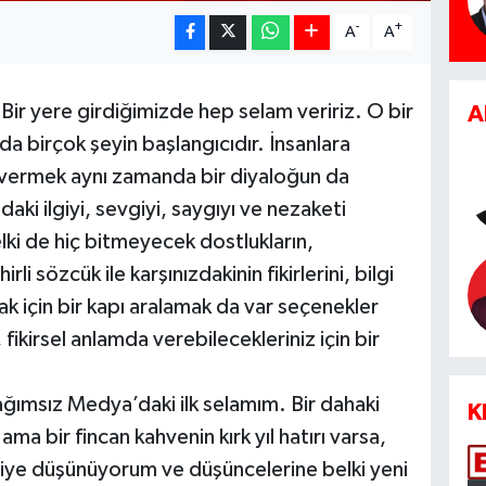
-
+
A
A
Bir yere girdiğimizde hep selam veririz. O bir
A
a birçok şeyin başlangıcıdır. İnsanlara
 vermek aynı zamanda bir diyaloğun da
daki ilgiyi, sevgiyi, saygıyı ve nezaketi
ki de hiç bitmeyecek dostlukların,
irli sözcük ile karşınızdakinin fikirlerini, bilgi
 için bir kapı aralamak da var seçenekler
 fikirsel anlamda verebilecekleriniz için bir
ğımsız Medya’daki ilk selamım. Bir dahaki
K
 bir fincan kahvenin kırk yıl hatırı varsa,
diye düşünüyorum ve düşüncelerine belki yeni