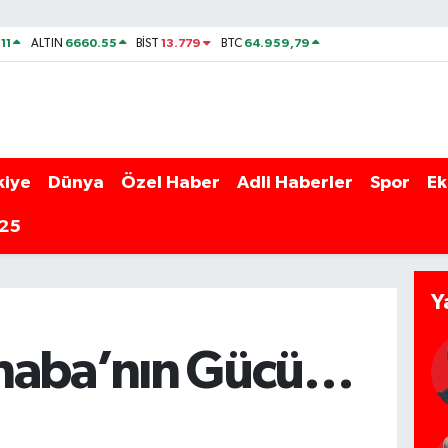
11
6660.55
13.779
64.959,79
ALTIN
BİST
BTC
kiye
Dünya
Özel Haber
Adli Haberler
Spor
Ek
025
Y
haba’nın Gücü…
R