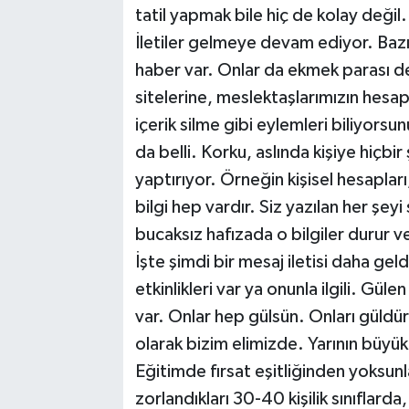
tatil yapmak bile hiç de kolay değil. T
İletiler gelmeye devam ediyor. Bazı
haber var. Onlar da ekmek parası 
sitelerine, meslektaşlarımızın hesa
içerik silme gibi eylemleri biliyors
da belli. Korku, aslında kişiye hiçbi
yaptırıyor. Örneğin kişisel hesapları, 
bilgi hep vardır. Siz yazılan her şeyi
bucaksız hafızada o bilgiler durur v
İşte şimdi bir mesaj iletisi daha geld
etkinlikleri var ya onunla ilgili. G
var. Onlar hep gülsün. Onları güldü
olarak bizim elimizde. Yarının büy
Eğitimde fırsat eşitliğinden yoksunl
zorlandıkları 30-40 kişilik sınıflard