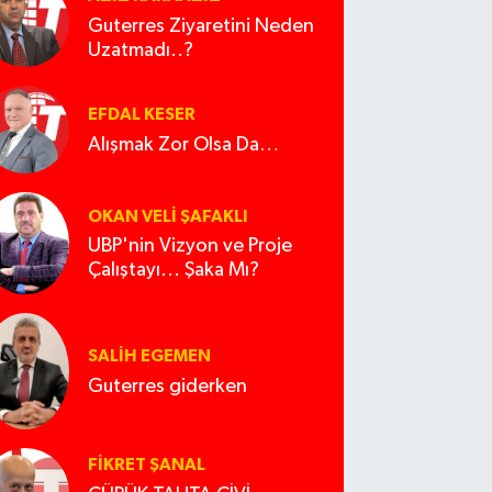
Guterres Ziyaretini Neden
Uzatmadı..?
EFDAL KESER
Alışmak Zor Olsa Da…
OKAN VELI ŞAFAKLI
UBP'nin Vizyon ve Proje
Çalıştayı... Şaka Mı?
SALIH EGEMEN
Guterres giderken
FIKRET ŞANAL