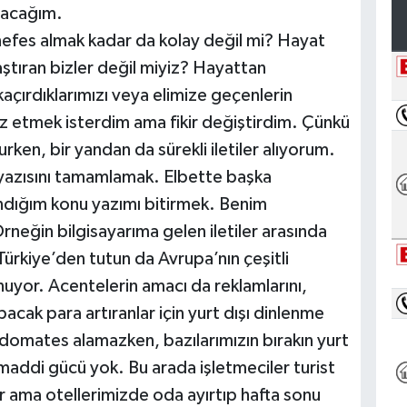
zacağım.
efes almak kadar da kolay değil mi? Hayat
ştıran bizler değil miyiz? Hayattan
kaçırdıklarımızı veya elimize geçenlerin
z etmek isterdim ama fikir değiştirdim. Çünkü
rken, bir yandan da sürekli iletiler alıyorum.
azısını tamamlamak. Elbette başka
ndığım konu yazımı bitirmek. Benim
eğin bilgisayarıma gelen iletiler arasında
 Türkiye’den tutun da Avrupa’nın çeşitli
unuyor. Acentelerin amacı da reklamlarını,
apacak para artıranlar için yurt dışı dinlenme
lo domates alamazken, bazılarımızın bırakın yurt
k maddi gücü yok. Bu arada işletmeciler turist
ar ama otellerimizde oda ayırtıp hafta sonu