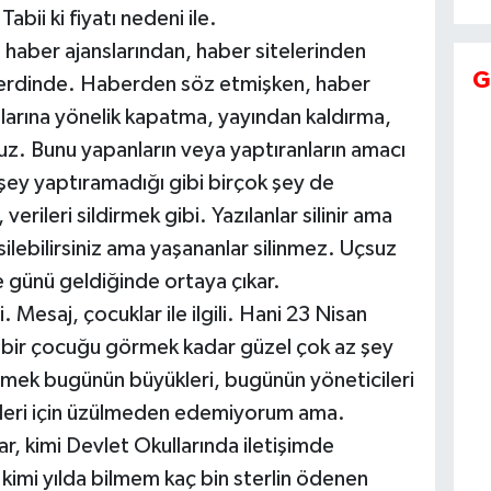
abii ki fiyatı nedeni ile.
 haber ajanslarından, haber sitelerinden
G
derdinde. Haberden söz etmişken, haber
plarına yönelik kapatma, yayından kaldırma,
unuz. Bunu yapanların veya yaptıranların amacı
r şey yaptıramadığı gibi birçok şey de
verileri sildirmek gibi. Yazılanlar silinir ama
 silebilirsiniz ama yaşananlar silinmez. Uçsuz
e günü geldiğinde ortaya çıkar.
i. Mesaj, çocuklar ile ilgili. Hani 23 Nisan
ülen bir çocuğu görmek kadar güzel çok az şey
rmek bugünün büyükleri, bugünün yöneticileri
ükleri için üzülmeden edemiyorum ama.
ar, kimi Devlet Okullarında iletişimde
a, kimi yılda bilmem kaç bin sterlin ödenen