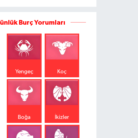
ünlük Burç Yorumları
Yengeç
Koç
Boğa
İkizler