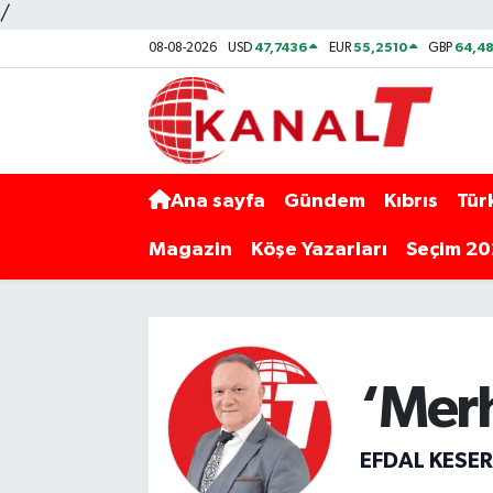
/
47,7436
55,2510
64,48
08-08-2026
USD
EUR
GBP
Ana sayfa
Gündem
Kıbrıs
Tür
Magazin
Köşe Yazarları
Seçim 2
‘Mer
EFDAL KESE