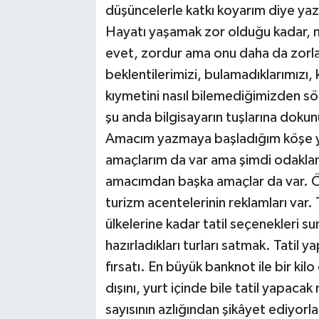
düşüncelerle katkı koyarım diye ya
Hayatı yaşamak zor olduğu kadar, n
evet, zordur ama onu daha da zorla
beklentilerimizi, bulamadıklarımızı, 
kıymetini nasıl bilemediğimizden sö
şu anda bilgisayarın tuşlarına dokunu
Amacım yazmaya başladığım köşe y
amaçlarım da var ama şimdi odakla
amacımdan başka amaçlar da var. Örn
turizm acentelerinin reklamları var.
ülkelerine kadar tatil seçenekleri s
hazırladıkları turları satmak. Tatil y
fırsatı. En büyük banknot ile bir ki
dışını, yurt içinde bile tatil yapaca
sayısının azlığından şikâyet ediyorl