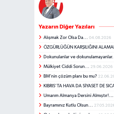
Yazarın Diğer Yazıları
Alışmak Zor Olsa Da…
04.08.2026
ÖZGÜRLÜĞÜN KARŞILIĞINI ALAM
Dokunulanlar ve dokunulamayanla
Mülkiyet Ciddi Sorun…
29.06.2026
BM’nin çözüm planı bu mu?
22.06.2
KIBRIS’TA HAVA DA SİYASET DE SI
Umarım Almanya Dersini Almıştır!..
Bayramınız Kutlu Olsun…
27.05.202