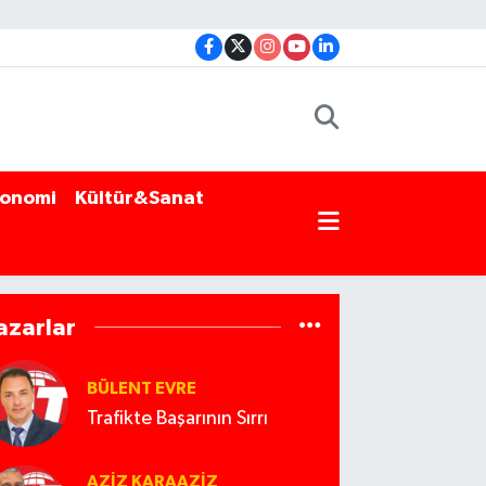
onomi
Kültür&Sanat
azarlar
BÜLENT EVRE
Trafikte Başarının Sırrı
AZIZ KARAAZIZ