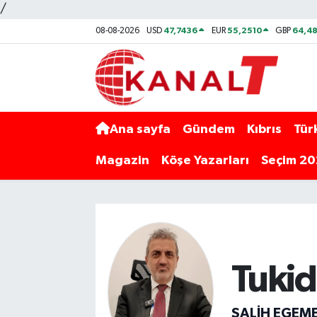
/
47,7436
55,2510
64,48
08-08-2026
USD
EUR
GBP
Ana sayfa
Gündem
Kıbrıs
Tür
Magazin
Köşe Yazarları
Seçim 2
Tukid
SALIH EGEM