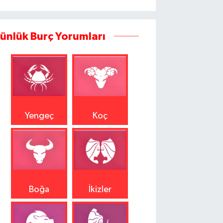
ünlük Burç Yorumları
Yengeç
Koç
Boğa
İkizler