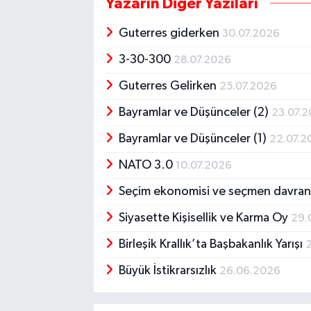
Yazarın Diğer Yazıları
Guterres giderken
30.07.2026
3-30-300
28.07.2026
Guterres Gelirken
25.07.2026
Bayramlar ve Düşünceler (2)
23.07.
Bayramlar ve Düşünceler (1)
22.07.2
NATO 3.0
10.07.2026
Seçim ekonomisi ve seçmen davran
Siyasette Kişisellik ve Karma Oy
29.
Birleşik Krallık’ta Başbakanlık Yarışı
Büyük İstikrarsızlık
26.06.2026