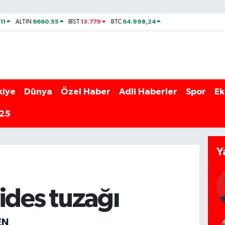
11
6660.55
13.779
64.998,24
ALTIN
BİST
BTC
kiye
Dünya
Özel Haber
Adli Haberler
Spor
Ek
025
Y
ides tuzağı
EN