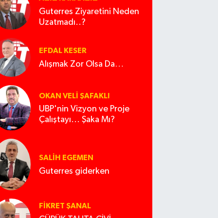
Guterres Ziyaretini Neden
Uzatmadı..?
EFDAL KESER
Alışmak Zor Olsa Da…
OKAN VELI ŞAFAKLI
UBP'nin Vizyon ve Proje
Çalıştayı... Şaka Mı?
SALIH EGEMEN
Guterres giderken
FIKRET ŞANAL