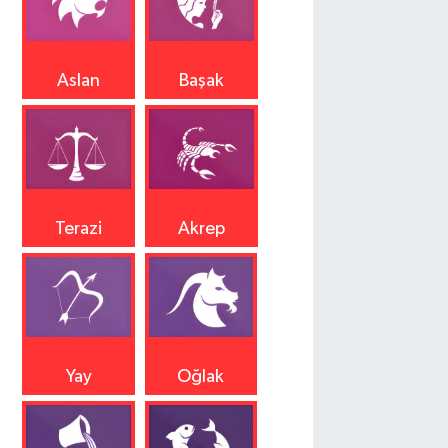
Aslan
Başak
Terazi
Akrep
Yay
Oğlak