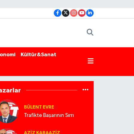
onomi
Kültür&Sanat
azarlar
BÜLENT EVRE
Trafikte Başarının Sırrı
AZIZ KARAAZIZ