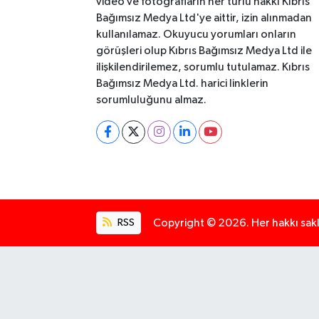
video ve fotoğrafların her türlü hakkı Kıbrıs
Bağımsız Medya Ltd'ye aittir, izin alınmadan
kullanılamaz. Okuyucu yorumları onların
görüşleri olup Kıbrıs Bağımsız Medya Ltd ile
ilişkilendirilemez, sorumlu tutulamaz. Kıbrıs
Bağımsız Medya Ltd. harici linklerin
sorumluluğunu almaz.
RSS
Copyright © 2026. Her hakkı saklı